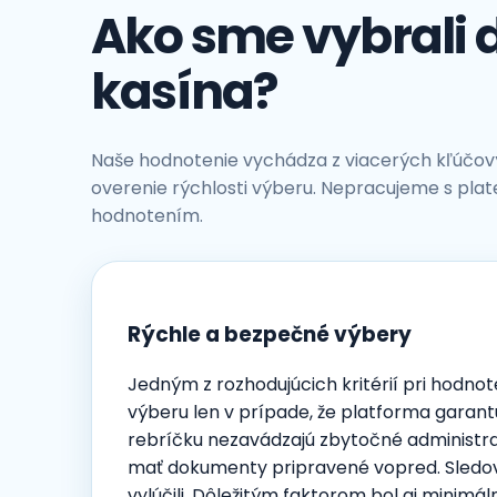
Ako sme vybrali 
kasína?
Naše hodnotenie vychádza z viacerých kľúčovýc
overenie rýchlosti výberu. Nepracujeme s plat
hodnotením.
Rýchle a bezpečné výbery
Jedným z rozhodujúcich kritérií pri hodno
výberu len v prípade, že platforma garan
rebríčku nezavádzajú zbytočné administrat
mať dokumenty pripravené vopred. Sledoval
vylúčili. Dôležitým faktorom bol aj minimá