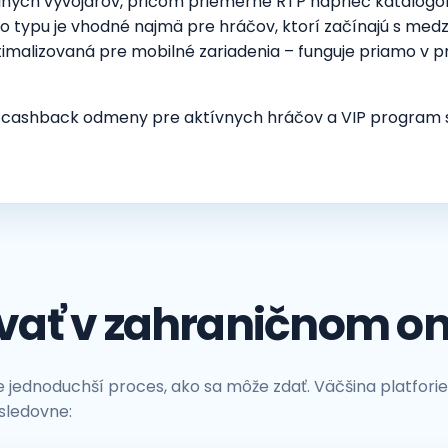
vaných vývojárov, pričom priemerné RTP naprieč katalóg
o typu je vhodné najmä pre hráčov, ktorí začínajú s me
ptimalizovaná pre mobilné zariadenia – funguje priamo v p
, cashback odmeny pre aktívnych hráčov a VIP program
ovať v zahraničnom on
e jednoduchší proces, ako sa môže zdať. Väčšina platfori
sledovne: