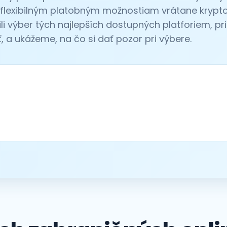
 flexibilným platobným možnostiam vrátane krypt
i výber tých najlepších dostupných platforiem, pri
 a ukážeme, na čo si dať pozor pri výbere.