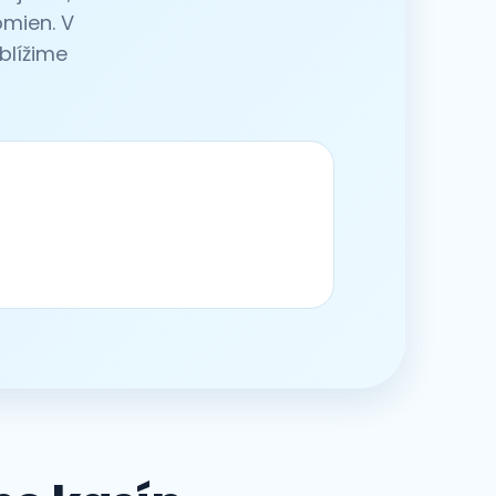
omien. V
blížime