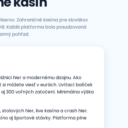
ne kasín
ýberov. Zahraničné kasína pre slovákov
rili. Každá platforma bola posudzovaná
ranný pohľad.
nižnici hier a modernému dizajnu. Ako
si môžete viesť v eurách. Uvítací balíček
 aj 300 voľných zatočení. Minimálna výška
stolových hier, live kasína a crash hier.
íno aj športové stávky. Platforma plne