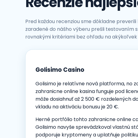
Recenzie najlepš
Pred každou recenziou sme dôkladne preverili 
zaradené do nášho výberu prešli testovaním s 
rovnakými kritériami bez ohľadu na akýkoľvek
Golisimo Casino
Golisimo je relatívne nová platforma, no za
zahranicne online kasina funguje pod lice
môže dosiahnuť až 2 500 € rozdelených do
vkladu na aktiváciu bonusu je 20 €.
Herné portfólio tohto zahranicne online cas
Golisimo navyše sprevádzkoval vlastnú stá
podporuje kryptomeny a uplatňuje politiku